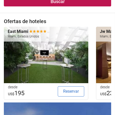
Buscar
Ofertas de hoteles
East Miami
Jw Marr
Miami, Estados Unidos
Miami, Est
desde
desde
Reservar
195
23
US$
US$