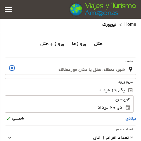
Home
نیویورک
هتل
پروازها
پرواز + هتل
.
مقصد
.
تاریخ ورود
تاریخ خروج
ميلادى
شمسى
تعداد
تعداد مسافر
مسافر
2
تعداد افراد 
,
1
اتاق