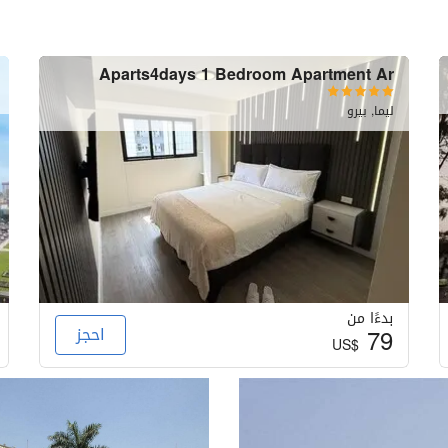
Aparts4days 1 Bedroom Apartment Ar
ليما, بيرو
بدءًا من
79
احجز
US$