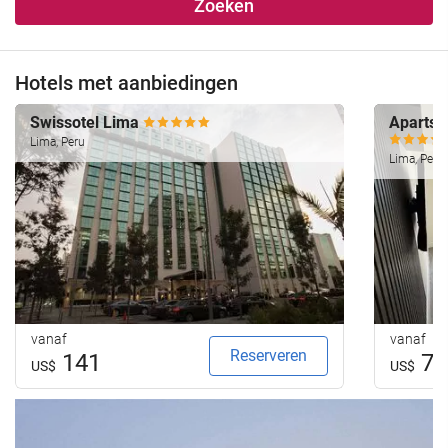
Zoeken
Hotels met aanbiedingen
Swissotel Lima
Aparts4
Lima, Peru
Lima, Peru
vanaf
vanaf
Reserveren
141
79
US$
US$