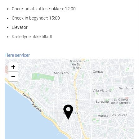
Check ud afsluttes klokken: 12:00
Check-in begynder: 15:00
Elevator
Kæledyr er ikke tilladt
Wellness
Flere servicer
Tyrkisk bad
+
Sauna
−
Fitness
Receptionen
Døgnåben reception
Bagageopbevaring
Mad og drikke