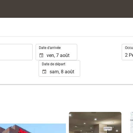
.
Occup
Date d'arrivée
Occu
2
P
Date de départ
Voir 25 photos