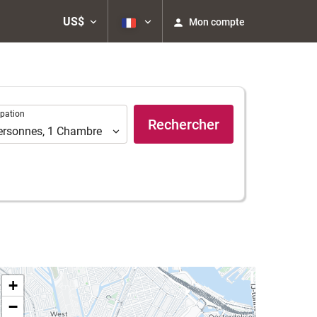
US$
Mon compte
ation
pation
Rechercher
ersonnes
,
1
Chambre
+
−