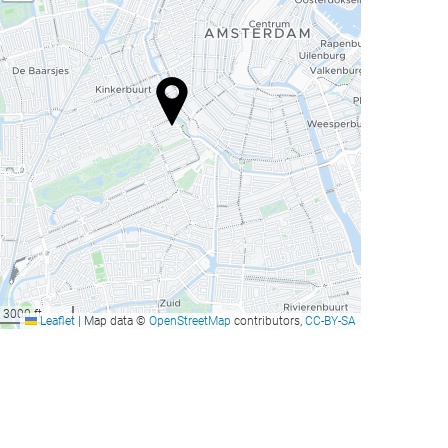
3000 ft
Leaflet
|
Map data ©
OpenStreetMap
contributors,
CC-BY-SA