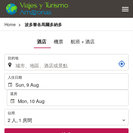
Home
波多黎各馬爾多納多
酒店
機票
航班 + 酒店
.
目的地
.
入住日期
退房
佔
佔用
用
2
人
,
1
房間