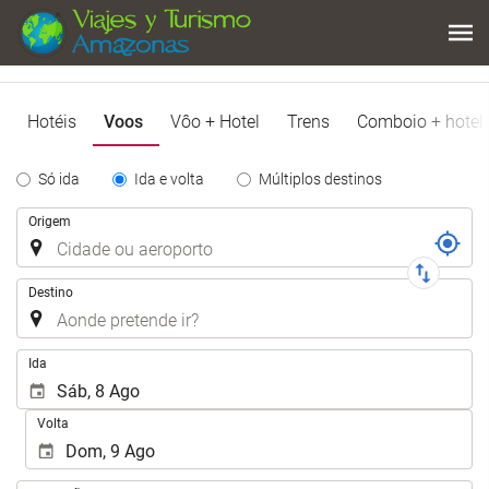
Hotéis
Voos
Vôo + Hotel
Trens
Comboio + hotel
Tipo
Só ida
Ida e volta
Múltiplos destinos
de
Trajecto
Origem
Trayecto
Destino
.
Ida
Volta