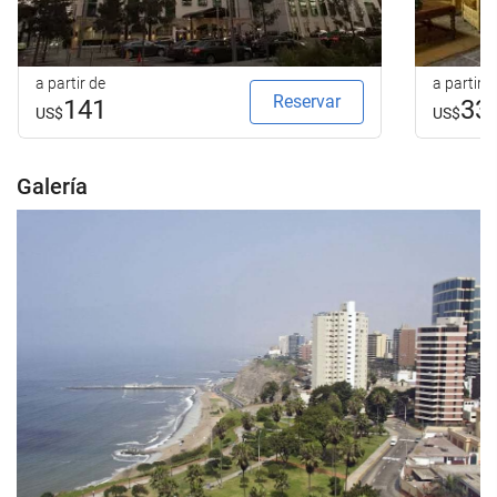
a partir de
a partir d
Reservar
141
33
US$
US$
Galería