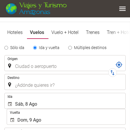
Hoteles
Vuelos
Vuelo + Hotel
Trenes
Tren + Hote
Tipo
Sólo ida
Ida y vuelta
Múltiples destinos
de
Trayecto
Origen
Trayecto
Destino
.
Ida
Vuelta