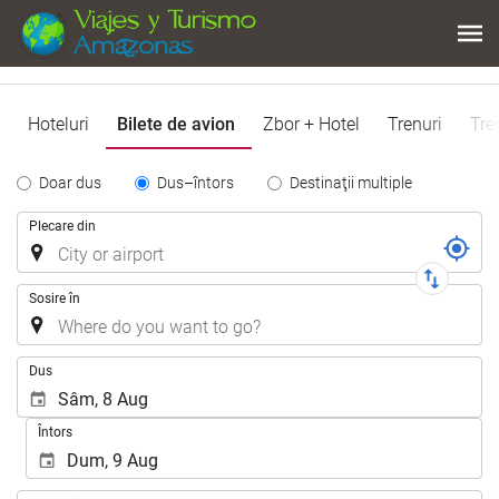
Hoteluri
Bilete de avion
Zbor + Hotel
Trenuri
Tre
Tipo
Doar dus
Dus–întors
Destinaţii multiple
de
Traseu
Plecare din
Trayecto
Sosire în
.
Dus
Întors