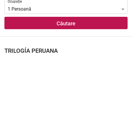
Ocupație
Ocupație
1
Persoană
Căutare
TRILOGÍA PERUANA