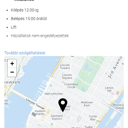
Kilépés 12:00-ig
Belépés 15:00 órától
Lift
Háziállatok nem engedélyezettek
Étel és ital
További szolgáltatások
À la carte étterem
+
Bár
−
kávézó a helyszínen
Recepció szolgáltatások
24 órás recepció
poggyászmegőrzés
Internet