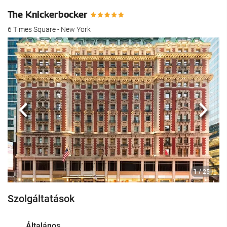
The Knickerbocker
6 Times Square - New York
Előző
köve
1
/ 25
Szolgáltatások
Általános