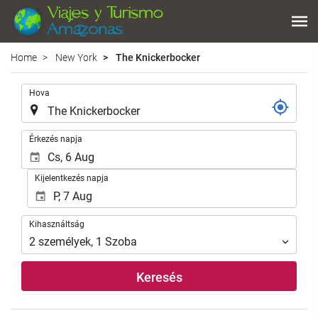
Home
New York
The Knickerbocker
.
Hova
.
Érkezés napja
Kijelentkezés napja
Kihasználtság
Kihasználtság
2
személyek
,
1
Szoba
Keresés