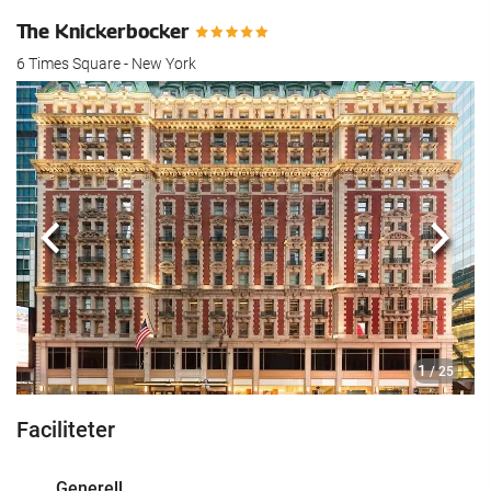
The Knickerbocker
6 Times Square - New York
Föregående
Nästa
1
/ 25
Faciliteter
Generell