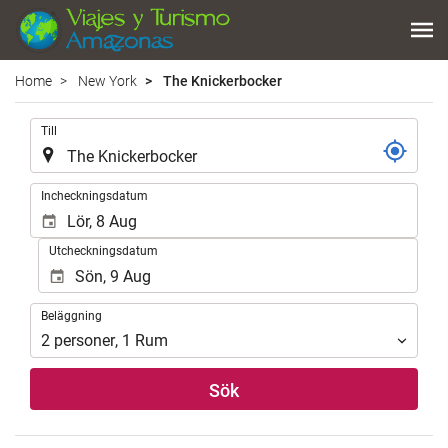
Home
New York
The Knickerbocker
.
Till
.
Incheckningsdatum
Utcheckningsdatum
Beläggning
Beläggning
2
personer
,
1
Rum
Sök