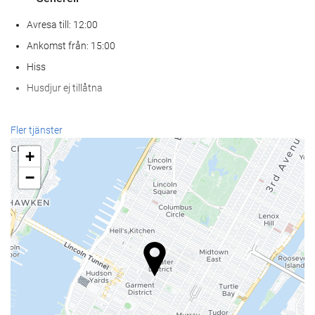
Avresa till: 12:00
Ankomst från: 15:00
Hiss
Husdjur ej tillåtna
Mat och dryck
Fler tjänster
À la carte-restaurang
+
Bar
−
Kafé på boendet
Receptionstjänster
24-timmarsreception
Bagageförvaring
Internet