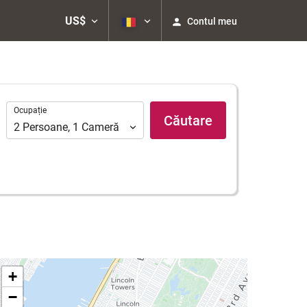
US$
Contul meu
Ocupație
Ocupație
Căutare
2
Persoane
,
1
Cameră
+
−