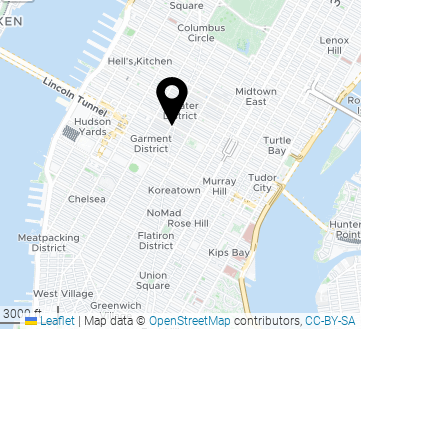
3000 ft
Leaflet
|
Map data ©
OpenStreetMap
contributors,
CC-BY-SA